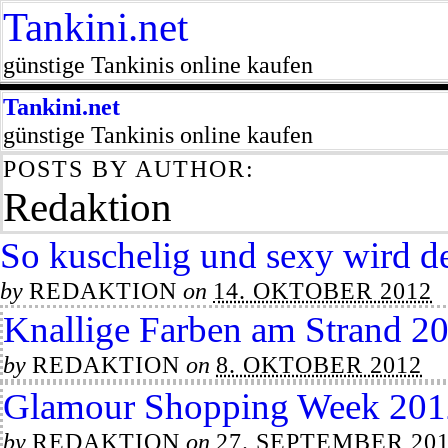
Tankini.net
günstige Tankinis online kaufen
Tankini.net
günstige Tankinis online kaufen
POSTS BY AUTHOR:
Redaktion
So kuschelig und sexy wird d
by
REDAKTION
on
14. OKTOBER 2012
Knallige Farben am Strand 2
by
REDAKTION
on
8. OKTOBER 2012
Glamour Shopping Week 201
by
REDAKTION
on
27. SEPTEMBER 20