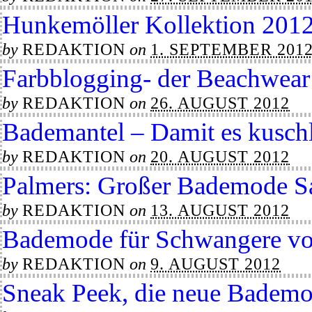
Hunkemöller Kollektion 201
by
REDAKTION
on
1. SEPTEMBER 201
Farbblogging- der Beachwear
by
REDAKTION
on
26. AUGUST 2012
Bademantel – Damit es kuschl
by
REDAKTION
on
20. AUGUST 2012
Palmers: Großer Bademode S
by
REDAKTION
on
13. AUGUST 2012
Bademode für Schwangere v
by
REDAKTION
on
9. AUGUST 2012
Sneak Peek, die neue Badem